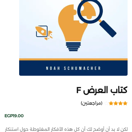
كتاب العرض F
(مراجعتين)
2
تم التقييم
4.00
بـ
EGP
19
.00
من 5 بناءً
على
تقييم
من
لكن لا بد أن أوضح لك أن كل هذه الأفكار المغلوطة حول استنكار