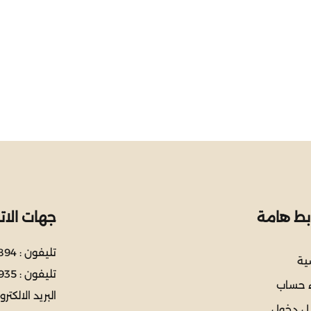
ابط هامة
جهات الات
تليفون :
894
سية
تليفون :
935
ء حساب
البريد الالكترو
ل دخول