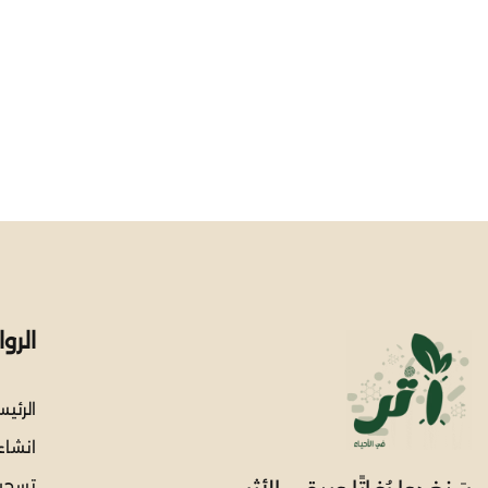
الرو
الرئي
انشا
تسجي