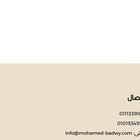
صال
01113391
01015345
نى:
info@mohamed-badwy.com