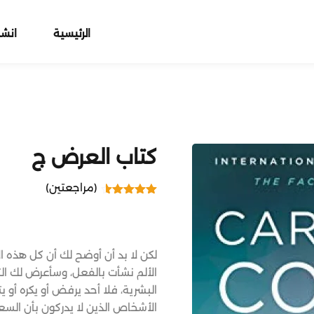
الرئيسية
انش
Sign up
Sign in
كتاب العرض ج
Sign in
(مراجعتين)
2
تم التقييم
Don’t have an account?
Sign up
4.50
بـ
من 5 بناءً
على تقييم
من العملاء
لكن لا بد أن أوضح لك أن كل هذه ا
الألم نشأت بالفعل، وسأعرض لك ا
البشرية، فلا أحد يرفض أو يكره أو
الأشخاص الذين لا يدركون بأن السعا