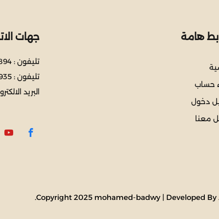
ابط هامة
جهات الات
تليفون :
894
سية
تليفون :
935
ء حساب
البريد الالكترو
ل دخول
 معنا