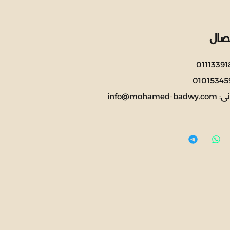
صال
01113391
01015345
نى:
info@mohamed-badwy.com