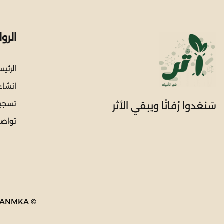
الرو
الرئي
انشا
تسجي
سَنغدوا رُفاتًا ويبقي الأثر
تواصل
© Copyright 2025 mohamed-badwy | Developed By ANMKA.