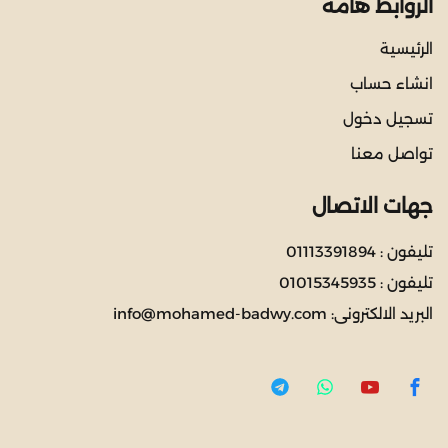
الروابط هامة
الرئيسية
انشاء حساب
تسجيل دخول
تواصل معنا
جهات الاتصال
تليفون :
01113391894
تليفون :
01015345935
البريد الالكترونى:
info@mohamed-badwy.com