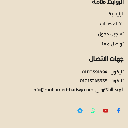
الروابط هامة
الرئيسية
انشاء حساب
تسجيل دخول
تواصل معنا
جهات الاتصال
تليفون :
01113391894
تليفون :
01015345935
البريد الالكترونى:
info@mohamed-badwy.com