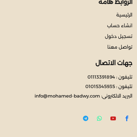
الروابط هامة
الرئيسية
انشاء حساب
تسجيل دخول
تواصل معنا
جهات الاتصال
تليفون :
01113391894
تليفون :
01015345935
البريد الالكترونى:
info@mohamed-badwy.com