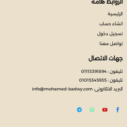
الروابط هامة
الرئيسية
انشاء حساب
تسجيل دخول
تواصل معنا
جهات الاتصال
تليفون :
01113391894
تليفون :
01015345935
البريد الالكترونى:
info@mohamed-badwy.com