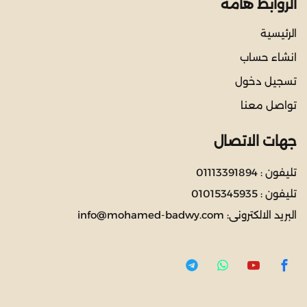
الروابط هامة
الرئيسية
انشاء حساب
تسجيل دخول
تواصل معنا
جهات الاتصال
تليفون :
01113391894
تليفون :
01015345935
البريد الالكترونى:
info@mohamed-badwy.com