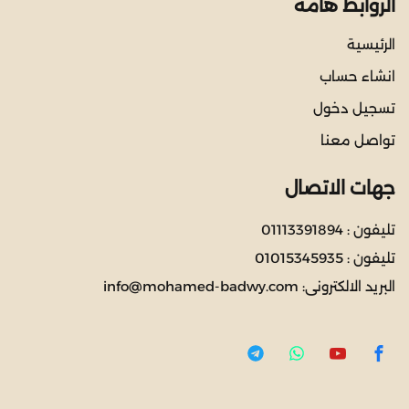
الروابط هامة
الرئيسية
انشاء حساب
تسجيل دخول
تواصل معنا
جهات الاتصال
تليفون :
01113391894
تليفون :
01015345935
البريد الالكترونى:
info@mohamed-badwy.com