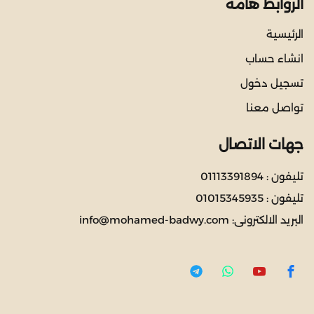
الروابط هامة
الرئيسية
انشاء حساب
تسجيل دخول
تواصل معنا
جهات الاتصال
تليفون :
01113391894
تليفون :
01015345935
البريد الالكترونى:
info@mohamed-badwy.com