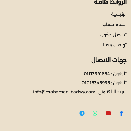
الروابط هامة
الرئيسية
انشاء حساب
تسجيل دخول
تواصل معنا
جهات الاتصال
تليفون :
01113391894
تليفون :
01015345935
البريد الالكترونى:
info@mohamed-badwy.com