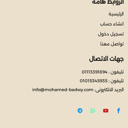
الروابط هامة
الرئيسية
انشاء حساب
تسجيل دخول
تواصل معنا
جهات الاتصال
تليفون :
01113391894
تليفون :
01015345935
البريد الالكترونى:
info@mohamed-badwy.com